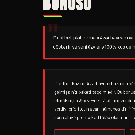
BONUSU
Mostbet platforması Azərbaycan oyunçul
göstərir və yeni üzvlərə 100% xoş gəl
Mostbet kazino Azərbaycan bazarına xüs
gəlmişsiniz paketi təqdim edir. Bu bonusl
etmək üçün 35x veycer tələbi mövcuddur —
verdiyi prioritetin əyani nümunəsidir. M
üçün əlavə promo kod tələb olunmur — sa