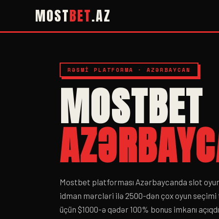
MOST
BET
.AZ
RƏSMI PLATFORMA · AZƏRBAYCAN
MOSTBET
AZƏRBAYC
Mostbet platforması Azərbaycanda slot oyunla
idman mərcləri ilə 2500-dən çox oyun seçimi 
üçün $1000-ə qədər 100% bonus imkanı açıqdı