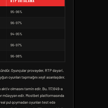
RTP ORTALAMA
95-96%
96-97%
94-95%
96-97%
96-98%
ündür. Oyunçular provayder, RTP dəyəri,
ğun oyunları tapmağını xeyli asanlaşdırır.
aktiv olmasını təmin edir. Bu, 117,649-a
blər müəyyən edir. Mostbet platformasında
eal pul qoymadan oyunları test edə