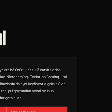
I
ra bölünür: klassik 3 çarxlı slotlar,
c Play, Microgaming, Evolution Gaming kimi
azlarda da eyni keyfiyyətlə çalışır. Slot
ara real pul qoymadan əvvəl oyunun
ər çata bilər.