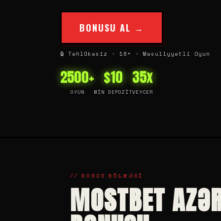
BONUSU AL →
🔒 Təhlükəsiz · 18+ · Məsuliyyətli Oyun
2500+
$10
35x
OYUN
MIN DEPOZIT
VEYCER
// BONUS BÖLMƏSI
MOSTBET AZƏR