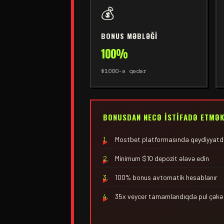
💰
BONUS MƏBLƏĞI
100%
$1000-ə qədər
BONUSDAN NECƏ İSTIFADƏ ETMƏK
1.
Mostbet platformasında qeydiyyatd
2.
Minimum $10 depozit əlavə edin
3.
100% bonus avtomatik hesablanır
4.
35x veycer tamamlandıqda pul çəkə b