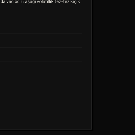
da vacibdir: aşağı volatillik tez-tez kiçik