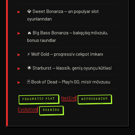
💎 Sweet Bonanza — ən populyar slot
oyunlarından
🔥 Big Bass Bonanza — balıqçılıq mövzulu,
bonus raundlar
⚡ Wolf Gold — proqressiv cekpot imkanı
🌟 Starburst — klassik, geniş oyunçu kütləsi
🃏 Book of Dead — Play'n GO, misir mövzusu
NetEnt
PRAGMATIC PLAY
MICROGAMING
Evolution
BGAMING