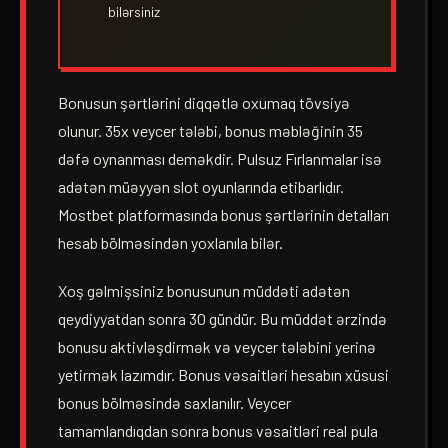
bilərsiniz
Bonusun şərtlərini diqqətlə oxumaq tövsiyə
olunur. 35x veycer tələbi, bonus məbləğinin 35
dəfə oynanması deməkdir. Pulsuz Fırlanmalar isə
adətən müəyyən slot oyunlarında etibarlıdır.
Mostbet platformasında bonus şərtlərinin detalları
hesab bölməsindən yoxlanıla bilər.
Xoş gəlmişsiniz bonusunun müddəti adətən
qeydiyyatdan sonra 30 gündür. Bu müddət ərzində
bonusu aktivləşdirmək və veycer tələbini yerinə
yetirmək lazımdır. Bonus vəsaitləri hesabın xüsusi
bonus bölməsində saxlanılır. Veycer
tamamlandıqdan sonra bonus vəsaitləri real pula