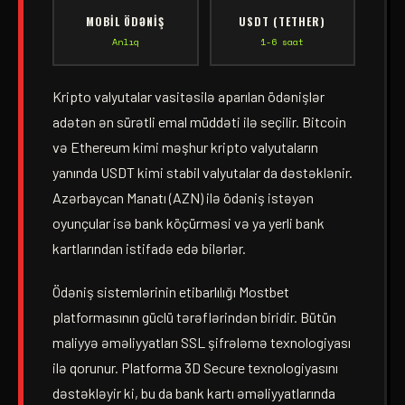
MOBIL ÖDƏNIŞ
USDT (TETHER)
Anlıq
1-6 saat
Kripto valyutalar vasitəsilə aparılan ödənişlər
adətən ən sürətli emal müddəti ilə seçilir. Bitcoin
və Ethereum kimi məşhur kripto valyutaların
yanında USDT kimi stabil valyutalar da dəstəklənir.
Azərbaycan Manatı (AZN) ilə ödəniş istəyən
oyunçular isə bank köçürməsi və ya yerli bank
kartlarından istifadə edə bilərlər.
Ödəniş sistemlərinin etibarlılığı Mostbet
platformasının güclü tərəflərindən biridir. Bütün
maliyyə əməliyyatları SSL şifrələmə texnologiyası
ilə qorunur. Platforma 3D Secure texnologiyasını
dəstəkləyir ki, bu da bank kartı əməliyyatlarında