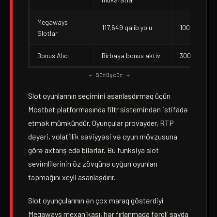
Megaways
117,649 qalib yolu
100+
Slotlar
Bonus Alıcı
Birbaşa bonus aktiv
300+
← Sürüşdür →
Slot oyunlarının seçimini asanlaşdırmaq üçün
Mostbet platformasında filtr sistemindən istifadə
etmək mümkündür. Oyunçular provayder, RTP
dəyəri, volatillik səviyyəsi və oyun mövzusuna
görə axtarış edə bilərlər. Bu funksiya slot
sevimlilərinin öz zövqünə uyğun oyunları
tapmağını xeyli asanlaşdırır.
Slot oyunçularının ən çox maraq göstərdiyi
Megaways mexanikası, hər fırlanmada fərqli sayda