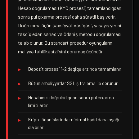
Hesab doğrulaması (KYC prosesi) tamamlandıqdan
sonra pul çıxarma prosesi daha sürətli baş verir.
Doğrulama üçün şəxsiyyət vəsiqəsi, yaşayış yerini
təsdiq edən sənəd və ödəniş metodu doğrulaması
tələb olunur. Bu standart prosedur oyunçuların
maliyyə təhlükəsizliyini qorumaq üçündür.
Depozit prosesi 1-2 dəqiqə ərzində tamamlanır
Bütün əməliyyatlar SSL şifrələmə ilə qorunur
Hesabınızı doğruladıqdan sonra pul çıxarma
limiti artır
Kripto ödənişlərində minimal hədd daha aşağı
ola bilər