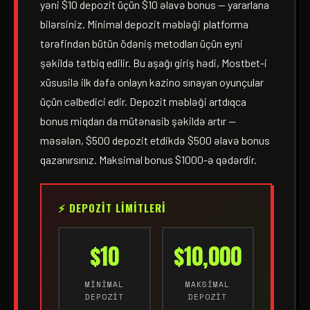
yəni $10 depozit üçün $10 əlavə bonus — yararlana
bilərsiniz. Minimal depozit məbləği platforma
tərəfindən bütün ödəniş metodları üçün eyni
şəkildə tətbiq edilir. Bu aşağı giriş hədi, Mostbet-i
xüsusilə ilk dəfə onlayn kazino sınayan oyunçular
üçün cəlbedici edir. Depozit məbləği artdıqca
bonus miqdarı da mütənasib şəkildə artır —
məsələn, $500 depozit etdikdə $500 əlavə bonus
qazanırsınız. Maksimal bonus $1000-ə qədərdir.
⚡ DEPOZIT LIMITLERI
$10
$10,000
MINIMAL
MAKSIMAL
DEPOZIT
DEPOZIT