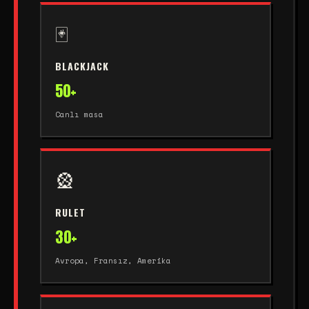
🃏
BLACKJACK
50+
Canlı masa
🎡
RULET
30+
Avropa, Fransız, Amerika