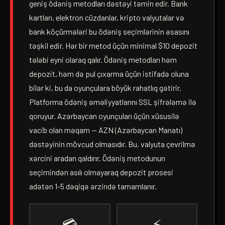
geniş ödəniş metodları dəstəyi təmin edir. Bank
kartları, elektron cüzdanlar, kripto valyutalar və
bank köçürmələri bu ödəniş seçimlərinin əsasını
təşkil edir. Hər bir metod üçün minimal $10 depozit
tələbi eyni olaraq qalır. Ödəniş metodları həm
depozit, həm də pul çıxarma üçün istifadə oluna
bilər ki, bu da oyunçulara böyük rahatlıq gətirir.
Platforma ödəniş əməliyyatlarını SSL şifrələmə ilə
qoruyur. Azərbaycan oyunçuları üçün xüsusilə
vacib olan məqam — AZN (Azərbaycan Manatı)
dəstəyinin mövcud olmasıdır. Bu, valyuta çevrilmə
xərcini aradan qaldırır. Ödəniş metodunun
seçimindən asılı olmayaraq depozit prosesi
adətən 1-5 dəqiqə ərzində tamamlanır.
💳
⚡