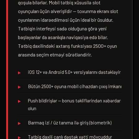
qoşula bilərlər. Mobil tətbiq xüsusilə slot
oyunçuları üçün əlverişlidir — toxunma ekranı slot
oyunlarının idarəedilməsi üçün ideal bir üsuldur.
Tətbiqin interfeysi sadə olduğuna görə yeni
başlayanlar da asanlıqla naviqasiya edə bilər.
Tətbiq daxilindəki axtarış funksiyası 2500+ oyun
arasında seçim etməyi sürətləndirir.
iOS 12+ və Android 5.0+ versiyalarını dəstəkləyir
Bütün 2500+ oyuna mobil cihazdan çıxış imkanı
Push bildirişlər — bonus təkliflərindən xəbərdar
olun
Barmaq izi / üz tanıma ilə giriş (biometrik)
Tətbiq daxili canlı dəstək xətti mövcuddur