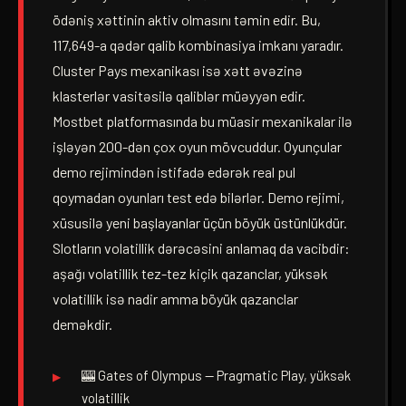
ödəniş xəttinin aktiv olmasını təmin edir. Bu,
117,649-a qədər qalib kombinasiya imkanı yaradır.
Cluster Pays mexanikası isə xətt əvəzinə
klasterlər vasitəsilə qaliblər müəyyən edir.
Mostbet platformasında bu müasir mexanikalar ilə
işləyən 200-dən çox oyun mövcuddur. Oyunçular
demo rejimindən istifadə edərək real pul
qoymadan oyunları test edə bilərlər. Demo rejimi,
xüsusilə yeni başlayanlar üçün böyük üstünlükdür.
Slotların volatillik dərəcəsini anlamaq da vacibdir:
aşağı volatillik tez-tez kiçik qazanclar, yüksək
volatillik isə nadir amma böyük qazanclar
deməkdir.
🎰 Gates of Olympus — Pragmatic Play, yüksək
volatillik