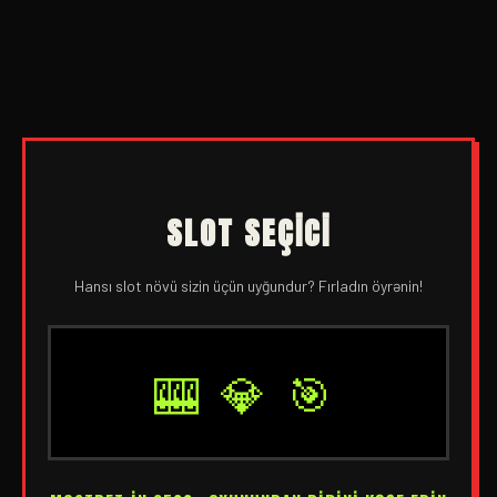
SLOT SEÇICI
Hansı slot növü sizin üçün uyğundur? Fırladın öyrənin!
🎰
💎
🎯