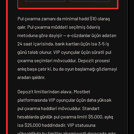
Pul çıxarma zamanı da minimal hədd $10 olaraq
qalır. Pul çıxarma müddəti seçilmiş ödəniş
metoduna görə dəyişir — e-cüzdanlar üçün adətən
24 saat içərisində, bank kartları üçün isə 3-5 iş
günü tələb olunur. VIP oyunçular üçün sürətli pul
çıxarma seçimləri mövcuddur. Depozit prosesi
anlıq başa çatır ki, bu da oyun başlamağı gözləməyi
aradan qaldırır.
Depozit limitlərindən əlavə, Mostbet
platformasında VIP oyunçular üçün daha yüksək
pul çıxarma həddləri mövcuddur. Standart
hesablarda günlük pul çıxarma limiti $5,000, aylıq
isə $25,000 həddindədir. VIP statusuna
yüksəldikdə bu limitlər əhəmiyyətli dərəcədə artır.