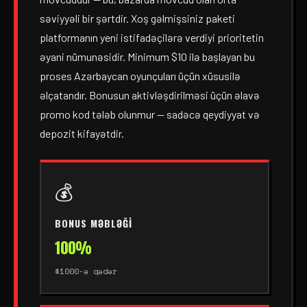
səviyyəli bir şərtdir. Xoş gəlmişsiniz paketi
platformanın yeni istifadəçilərə verdiyi prioritetin
əyani nümunəsidir. Minimum $10 ilə başlayan bu
proses Azərbaycan oyunçuları üçün xüsusilə
əlçatandır. Bonusun aktivləşdirilməsi üçün əlavə
promo kod tələb olunmur — sadəcə qeydiyyat və
depozit kifayətdir.
💰
BONUS MƏBLƏĞI
100%
$1000-ə qədər