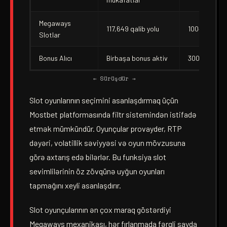
Megaways
117,649 qalib yolu
100+
Slotlar
Bonus Alıcı
Birbaşa bonus aktiv
300+
← Sürüşdür →
Slot oyunlarının seçimini asanlaşdırmaq üçün
Mostbet platformasında filtr sistemindən istifadə
etmək mümkündür. Oyunçular provayder, RTP
dəyəri, volatillik səviyyəsi və oyun mövzusuna
görə axtarış edə bilərlər. Bu funksiya slot
sevimlilərinin öz zövqünə uyğun oyunları
tapmağını xeyli asanlaşdırır.
Slot oyunçularının ən çox maraq göstərdiyi
Megaways mexanikası, hər fırlanmada fərqli sayda