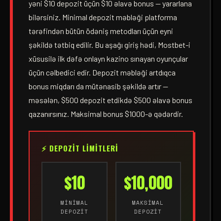
yəni $10 depozit üçün $10 əlavə bonus — yararlana
bilərsiniz. Minimal depozit məbləği platforma
tərəfindən bütün ödəniş metodları üçün eyni
şəkildə tətbiq edilir. Bu aşağı giriş hədi, Mostbet-i
xüsusilə ilk dəfə onlayn kazino sınayan oyunçular
üçün cəlbedici edir. Depozit məbləği artdıqca
bonus miqdarı da mütənasib şəkildə artır —
məsələn, $500 depozit etdikdə $500 əlavə bonus
qazanırsınız. Maksimal bonus $1000-ə qədərdir.
⚡ DEPOZIT LIMITLERI
$10
$10,000
MINIMAL
MAKSIMAL
DEPOZIT
DEPOZIT