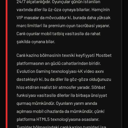
24/7 əlçatanlığıdır. Oyunçular günün istənilən
vaxtında diler ilə üz-üzə oynaya bilərlər. Həmçinin
VIP masalar da mövcuddur ki, burada daha yüksək
mərc limitləri ilə premium oyun təcrübəsi yaşanır.
Canlı oyunlar mobil tətbiq vasitəsilə də rahat
şəkildə oynana bilər.
Canlı kazino bölməsinin texniki keyfiyyəti Mostbet
platformasının ən güclü cəhətlərindən biridir.
Evolution Gaming texnologiyası 4K video axını
dəstəkləyir ki, bu da diler ilə göz-gözə olduğunuzu
hiss etdirən realist bir atmosfer yaradır. Söhbət
funksiyası vasitəsilə dilerlər ilə birbaşa ünsiyyət
qurmaq mümkündür. Oyunların yarım anında
açılması mobil cihazlarda da mümkündür, çünki
platforma HTML5 texnologiyasına əsaslanır.
Turnirlər bölməsindəki canlı kazino turnirləri isə