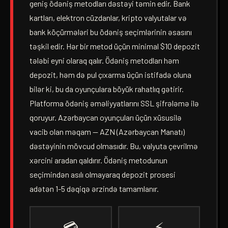
geniş ödəniş metodları dəstəyi təmin edir. Bank
kartları, elektron cüzdanlar, kripto valyutalar və
bank köçürmələri bu ödəniş seçimlərinin əsasını
təşkil edir. Hər bir metod üçün minimal $10 depozit
tələbi eyni olaraq qalır. Ödəniş metodları həm
depozit, həm də pul çıxarma üçün istifadə oluna
bilər ki, bu da oyunçulara böyük rahatlıq gətirir.
Platforma ödəniş əməliyyatlarını SSL şifrələmə ilə
qoruyur. Azərbaycan oyunçuları üçün xüsusilə
vacib olan məqam — AZN (Azərbaycan Manatı)
dəstəyinin mövcud olmasıdır. Bu, valyuta çevrilmə
xərcini aradan qaldırır. Ödəniş metodunun
seçimindən asılı olmayaraq depozit prosesi
adətən 1-5 dəqiqə ərzində tamamlanır.
💳
⚡