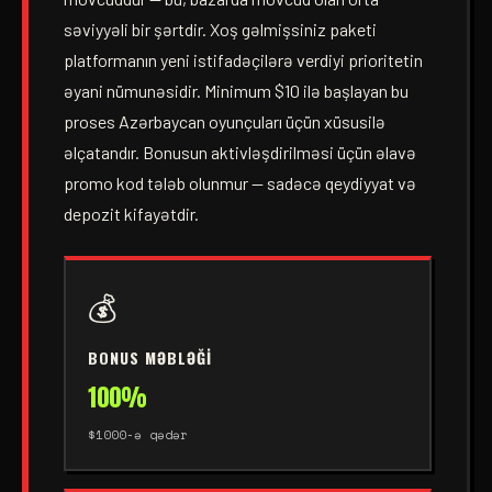
səviyyəli bir şərtdir. Xoş gəlmişsiniz paketi
platformanın yeni istifadəçilərə verdiyi prioritetin
əyani nümunəsidir. Minimum $10 ilə başlayan bu
proses Azərbaycan oyunçuları üçün xüsusilə
əlçatandır. Bonusun aktivləşdirilməsi üçün əlavə
promo kod tələb olunmur — sadəcə qeydiyyat və
depozit kifayətdir.
💰
BONUS MƏBLƏĞI
100%
$1000-ə qədər