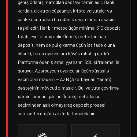
geniş ödəniş metodları dəstəyi təmin edir. Bank
kartları, elektron cüzdanlar, kripto valyutalar və
bank köçürmələri bu ödəniş seçimlərinin əsasını
təşkil edir. Hər bir metod üçün minimal $10 depozit
tələbi eyni olaraq qalır. Ödəniş metodları həm
depozit, həm də pul çıxarma üçün istifadə oluna
bilər ki, bu da oyunçulara böyük rahatlıq gətirir.
Platforma ödəniş əməliyyatlarını SSL şifrələmə ilə
qoruyur. Azərbaycan oyunçuları üçün xüsusilə
vacib olan məqam — AZN (Azərbaycan Manatı)
dəstəyinin mövcud olmasıdır. Bu, valyuta çevrilmə
xərcini aradan qaldırır. Ödəniş metodunun
seçimindən asılı olmayaraq depozit prosesi
adətən 1-5 dəqiqə ərzində tamamlanır.
💳
⚡