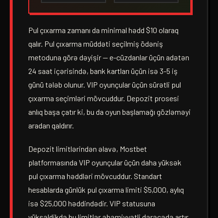
Pul çıxarma zamanı da minimal hədd $10 olaraq
qalır. Pul çıxarma müddəti seçilmiş ödəniş
metoduna görə dəyişir — e-cüzdanlar üçün adətən
24 saat içərisində, bank kartları üçün isə 3-5 iş
günü tələb olunur. VIP oyunçular üçün sürətli pul
çıxarma seçimləri mövcuddur. Depozit prosesi
anlıq başa çatır ki, bu da oyun başlamağı gözləməyi
aradan qaldırır.
Depozit limitlərindən əlavə, Mostbet
platformasında VIP oyunçular üçün daha yüksək
pul çıxarma həddləri mövcuddur. Standart
hesablarda günlük pul çıxarma limiti $5,000, aylıq
isə $25,000 həddindədir. VIP statusuna
yüksəldikdə bu limitlər əhəmiyyətli dərəcədə artır.