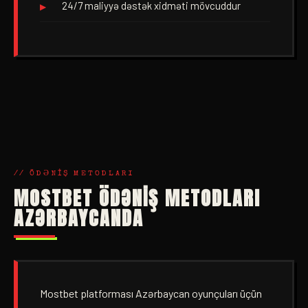
24/7 maliyyə dəstək xidməti mövcuddur
// ÖDƏNIŞ METODLARI
MOSTBET ÖDƏNIŞ METODLARI
AZƏRBAYCANDA
Mostbet platforması Azərbaycan oyunçuları üçün