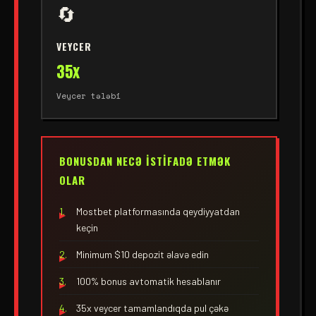
🔄
VEYCER
35x
Veycer tələbi
BONUSDAN NECƏ İSTIFADƏ ETMƏK
OLAR
1.
Mostbet platformasında qeydiyyatdan
keçin
2.
Minimum $10 depozit əlavə edin
3.
100% bonus avtomatik hesablanır
4.
35x veycer tamamlandıqda pul çəkə