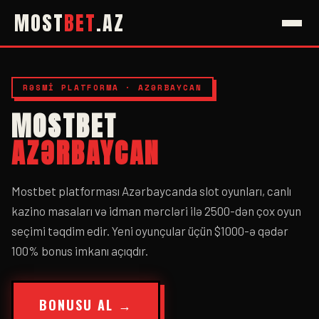
MOST
BET
.AZ
RƏSMI PLATFORMA · AZƏRBAYCAN
MOSTBET
AZƏRBAYCAN
Mostbet platforması Azərbaycanda slot oyunları, canlı
kazino masaları və idman mərcləri ilə 2500-dən çox oyun
seçimi təqdim edir. Yeni oyunçular üçün $1000-ə qədər
100% bonus imkanı açıqdır.
BONUSU AL →