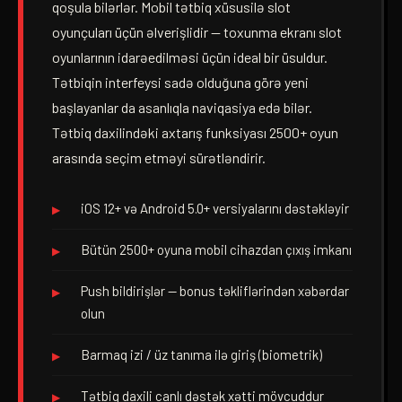
qoşula bilərlər. Mobil tətbiq xüsusilə slot
oyunçuları üçün əlverişlidir — toxunma ekranı slot
oyunlarının idarəedilməsi üçün ideal bir üsuldur.
Tətbiqin interfeysi sadə olduğuna görə yeni
başlayanlar da asanlıqla naviqasiya edə bilər.
Tətbiq daxilindəki axtarış funksiyası 2500+ oyun
arasında seçim etməyi sürətləndirir.
iOS 12+ və Android 5.0+ versiyalarını dəstəkləyir
Bütün 2500+ oyuna mobil cihazdan çıxış imkanı
Push bildirişlər — bonus təkliflərindən xəbərdar
olun
Barmaq izi / üz tanıma ilə giriş (biometrik)
Tətbiq daxili canlı dəstək xətti mövcuddur