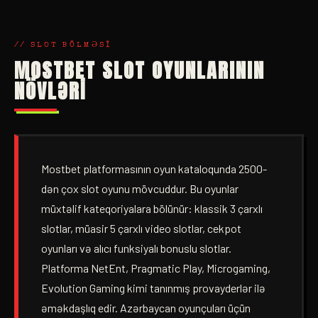
// SLOT BÖLMƏSI
MOSTBET SLOT OYUNLARININ
NÖVLƏRI
Mostbet platformasının oyun kataloqunda 2500-
dən çox slot oyunu mövcuddur. Bu oyunlar
müxtəlif kateqoriyalara bölünür: klassik 3 çarxlı
slotlar, müasir 5 çarxlı video slotlar, cekpot
oyunları və alıcı funksiyalı bonuslu slotlar.
Platforma NetEnt, Pragmatic Play, Microgaming,
Evolution Gaming kimi tanınmış provayderlər ilə
əməkdaşlıq edir. Azərbaycan oyunçuları üçün