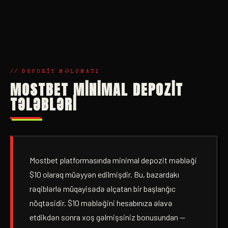
// DEPOZIT MƏLUMATI
MOSTBET MINIMAL DEPOZIT
TƏLƏBLƏRI
Mostbet platformasında minimal depozit məbləği
$10 olaraq müəyyən edilmişdir. Bu, bazardakı
rəqiblərlə müqayisədə əlçatan bir başlanğıc
nöqtəsidir. $10 məbləğini hesabınıza əlavə
etdikdən sonra xoş gəlmişsiniz bonusundan —