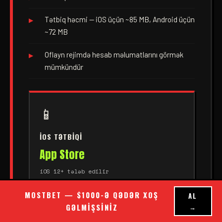
Tətbiq həcmi — iOS üçün ~85 MB, Android üçün
~72 MB
Oflayn rejimdə hesab məlumatlarını görmək
mümkündür
📱
IOS TƏTBIQI
App Store
iOS 12+ tələb edilir
MOSTBET — $1000-Ə QƏDƏR XOŞ
AL
GƏLMIŞSINIZ
→
🤖