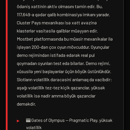
ödəniş xəttinin aktiv olmasını təmin edir. Bu,
117,649-a qədər qalib kombinasiya imkanı yaradır.
Cluster Pays mexanikası isə xətt əvəzinə
klasterlər vasitəsilə qaliblər müəyyən edir.
Mostbet platformasında bu müasir mexanikalar ilə
işləyən 200-dən çox oyun mövcuddur. Oyunçular
demo rejimindən istifadə edərək real pul
qoymadan oyunları test edə bilərlər. Demo rejimi,
xüsusilə yeni başlayanlar üçün böyük üstünlükdür.
Slotların volatillik dərəcəsini anlamaq da vacibdir:
aşağı volatillik tez-tez kiçik qazanclar, yüksək
volatillik isə nadir amma böyük qazanclar
deməkdir.
🎰 Gates of Olympus — Pragmatic Play, yüksək
volatillik