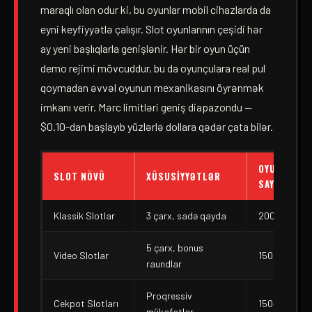
maraqlı olan odur ki, bu oyunlar mobil cihazlarda da
eyni keyfiyyətlə çalışır. Slot oyunlarının çeşidi hər
ay yeni başlıqlarla genişlənir. Hər bir oyun üçün
demo rejimi mövcuddur, bu da oyunçulara real pul
qoymadan əvvəl oyunun mexanikasını öyrənmək
imkanı verir. Mərc limitləri geniş diapazondu —
$0.10-dan başlayıb yüzlərlə dollara qədər çata bilər.
OYUN
SLOT NÖVÜ
XÜSUSIYYƏTLƏR
SAYI
Klassik Slotlar
3 çarx, sadə qayda
200+
5 çarx, bonus
Video Slotlar
1500+
raundlar
Proqressiv
Cekpot Slotları
150+
mükafatlar