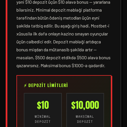
yəni $10 depozit üçün $10 əlavə bonus — yararlana
bilərsiniz. Minimal depozit məbləği platforma
tərəfindən bütün ödəniş metodları üçün eyni
şəkildə tətbiq edilir. Bu aşağı giriş hədi, Mostbet-i
xüsusilə ilk dəfə onlayn kazino sınayan oyunçular
üçün cəlbedici edir. Depozit məbləği artdıqca
bonus miqdarı da mütənasib şəkildə artır —
məsələn, $500 depozit etdikdə $500 əlavə bonus
qazanırsınız. Maksimal bonus $1000-ə qədərdir.
⚡ DEPOZIT LIMITLERI
$10
$10,000
MINIMAL
MAKSIMAL
DEPOZIT
DEPOZIT