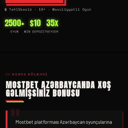
🔒 Təhlükəsiz · 18+ · Məsuliyyətli Oyun
2500+
$10
35x
OYUN
MIN DEPOZIT
VEYCER
// BONUS BÖLMƏSI
MOSTBET AZƏRBAYCANDA XOŞ
GƏLMIŞSINIZ BONUSU
Mostbet platforması Azərbaycan oyunçularına