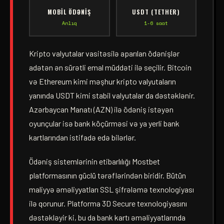
MOBIL ÖDƏNIŞ
USDT (TETHER)
Anlıq
1-6 saat
Kripto valyutalar vasitəsilə aparılan ödənişlər
adətən ən sürətli emal müddəti ilə seçilir. Bitcoin
və Ethereum kimi məşhur kripto valyutaların
yanında USDT kimi stabil valyutalar da dəstəklənir.
Azərbaycan Manatı (AZN) ilə ödəniş istəyən
oyunçular isə bank köçürməsi və ya yerli bank
kartlarından istifadə edə bilərlər.
Ödəniş sistemlərinin etibarlılığı Mostbet
platformasının güclü tərəflərindən biridir. Bütün
maliyyə əməliyyatları SSL şifrələmə texnologiyası
ilə qorunur. Platforma 3D Secure texnologiyasını
dəstəkləyir ki, bu da bank kartı əməliyyatlarında