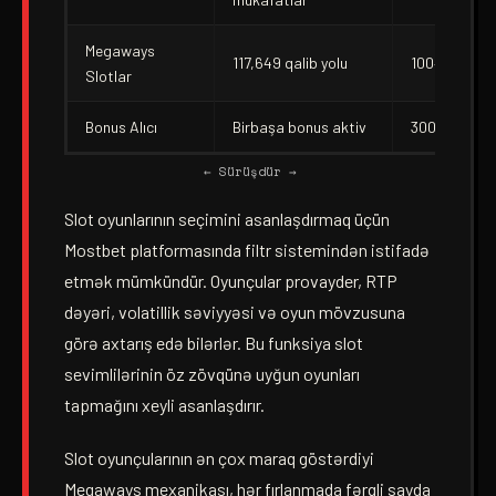
Megaways
117,649 qalib yolu
100+
Slotlar
Bonus Alıcı
Birbaşa bonus aktiv
300+
← Sürüşdür →
Slot oyunlarının seçimini asanlaşdırmaq üçün
Mostbet platformasında filtr sistemindən istifadə
etmək mümkündür. Oyunçular provayder, RTP
dəyəri, volatillik səviyyəsi və oyun mövzusuna
görə axtarış edə bilərlər. Bu funksiya slot
sevimlilərinin öz zövqünə uyğun oyunları
tapmağını xeyli asanlaşdırır.
Slot oyunçularının ən çox maraq göstərdiyi
Megaways mexanikası, hər fırlanmada fərqli sayda