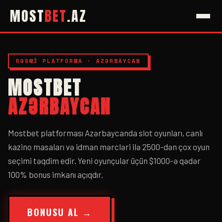
MOST
BET
.AZ
RƏSMI PLATFORMA · AZƏRBAYCAN
MOSTBET
AZƏRBAYCAN
Mostbet platforması Azərbaycanda slot oyunları, canlı
kazino masaları və idman mərcləri ilə 2500-dən çox oyun
seçimi təqdim edir. Yeni oyunçular üçün $1000-ə qədər
100% bonus imkanı açıqdır.
BONUSU AL →