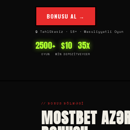
BONUSU AL →
🔒 Təhlükəsiz · 18+ · Məsuliyyətli Oyun
2500+
$10
35x
OYUN
MIN DEPOZIT
VEYCER
// BONUS BÖLMƏSI
MOSTBET AZƏR