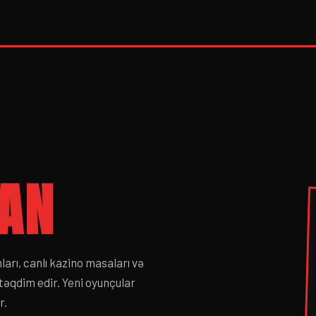
AN
rı, canlı kazino masaları və
təqdim edir. Yeni oyunçular
r.