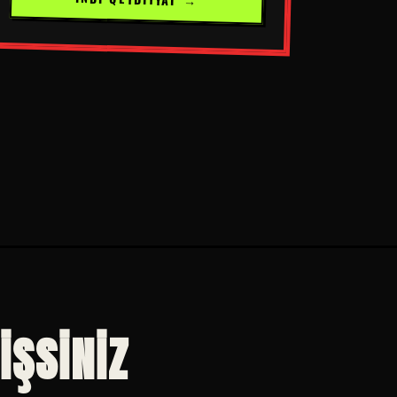
ŞSINIZ