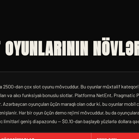
 OYUNLARININ NÖVLƏR
2500-dən çox slot oyunu mövcuddur. Bu oyunlar müxtəlif kateqoriyala
nları və alıcı funksiyalı bonuslu slotlar. Platforma NetEnt, Pragmati
 Azərbaycan oyunçuları üçün maraqlı olan odur ki, bu oyunlar mobil cih
a genişlənir. Hər bir oyun üçün demo rejimi mövcuddur, bu da oyunçul
limitləri geniş diapazondu — $0.10-dan başlayıb yüzlərlə dollara qəd