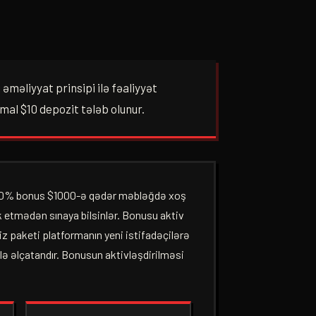
əməliyyat prinsipi ilə fəaliyyət
mal $10 depozit tələb olunur.
 100% bonus $1000-ə qədər məbləğdə xoş
sk etmədən sınaya bilsinlər. Bonusu aktiv
z paketi platformanın yeni istifadəçilərə
lə əlçatandır. Bonusun aktivləşdirilməsi