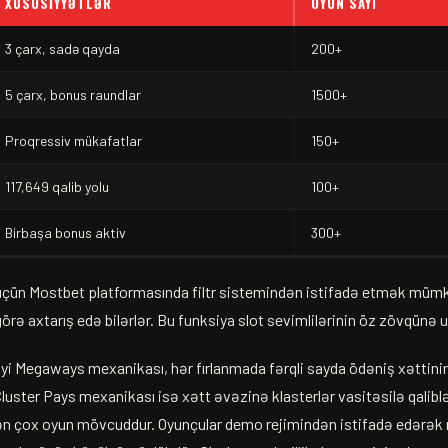
XÜSUSIYYƏTLƏR
OYUN SAYI
3 çarx, sadə qayda
200+
5 çarx, bonus raundlar
1500+
Proqressiv mükafatlar
150+
117,649 qalib yolu
100+
Birbaşa bonus aktiv
300+
 üçün Mostbet platformasında filtr sistemindən istifadə etmək mümk
rə axtarış edə bilərlər. Bu funksiya slot sevimlilərinin öz zövqünə uy
yi Megaways mexanikası, hər fırlanmada fərqli sayda ödəniş xəttinin 
Cluster Pays mexanikası isə xətt əvəzinə klasterlər vasitəsilə qali
ən çox oyun mövcuddur. Oyunçular demo rejimindən istifadə edərək r