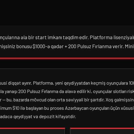
arına əla bir start imkanı təqdim edir. Platforma lisenziyalı 
mişsiniz bonusu $1000-ə qədər + 200 Pulsuz Fırlanma verir. Mini
usi diqqət ayırır. Platforma, yeni qeydiyyatdan keçmiş oyunçulara
a yanaşı 200 Pulsuz Fırlanma da əlavə edilir ki, oyunçular slotları ri
 bu, bazarda mövcud olan orta səviyyəli bir şərtdir. Xoş gəlmişsini
inimum $10 ilə başlayan bu proses Azərbaycan oyunçuları üçün xüsusi
dəcə qeydiyyat və depozit kifayətdir.