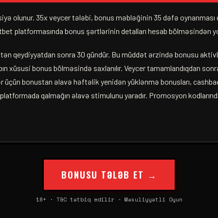
iyə olunur. 35x veycer tələbi, bonus məbləğinin 35 dəfə oynanması 
tbet platformasında bonus şərtlərinin detalları hesab bölməsindən yox
ən qeydiyyatdan sonra 30 gündür. Bu müddət ərzində bonusu aktivlə
ın xüsusi bonus bölməsində saxlanılır. Veycer tamamlandıqdan sonra b
ər üçün bonustan əlavə həftəlik yenidən yüklənmə bonusları, cashb
platformada qalmağın əlavə stimulunu yaradır. Promosyon kodlarınd
BONUSU TƏLƏB ET →
18+ · T&C tətbiq edilir · Məsuliyyətli Oyun