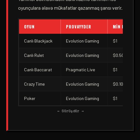
oyunçulara əlavə mükafatlar qazanmaq şansı verir.
OYUN
PROVAYYDER
MIN MƏRC
Canlı Blackjack
Evolution Gaming
$1
Canlı Rulet
Evolution Gaming
$0.50
Canlı Baccarat
Pragmatic Live
$1
Crazy Time
Evolution Gaming
$0.10
Poker
Evolution Gaming
$1
← Sürüşdür →