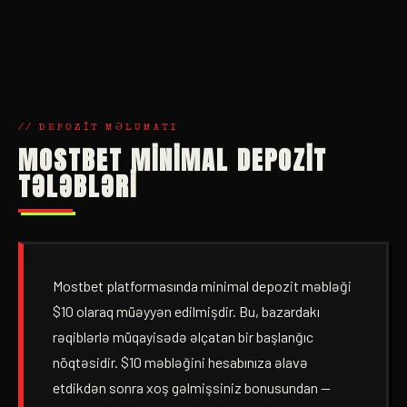
// DEPOZIT MƏLUMATI
MOSTBET MINIMAL DEPOZIT
TƏLƏBLƏRI
Mostbet platformasında minimal depozit məbləği
$10 olaraq müəyyən edilmişdir. Bu, bazardakı
rəqiblərlə müqayisədə əlçatan bir başlanğıc
nöqtəsidir. $10 məbləğini hesabınıza əlavə
etdikdən sonra xoş gəlmişsiniz bonusundan —