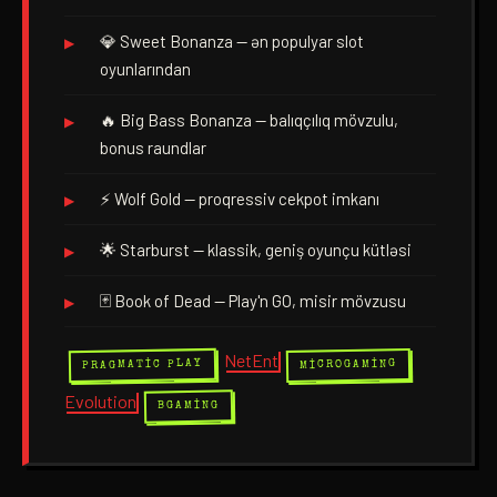
💎 Sweet Bonanza — ən populyar slot
oyunlarından
🔥 Big Bass Bonanza — balıqçılıq mövzulu,
bonus raundlar
⚡ Wolf Gold — proqressiv cekpot imkanı
🌟 Starburst — klassik, geniş oyunçu kütləsi
🃏 Book of Dead — Play'n GO, misir mövzusu
NetEnt
PRAGMATIC PLAY
MICROGAMING
Evolution
BGAMING