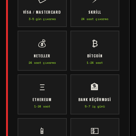
VISA / MASTERCARD
SKRILL
3-5 gün çıxarma
24 saat çıxarma
💰
₿
NETELLER
BITCOIN
24 saat çıxarma
1-24 saat
Ξ
🏦
ETHEREUM
BANK KÖÇÜRMƏSI
1-24 saat
5-7 iş günü
📱
💵