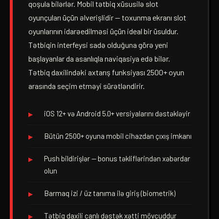
qoşula bilərlər. Mobil tətbiq xüsusilə slot
oyunçuları üçün əlverişlidir — toxunma ekranı slot
oyunlarının idarəedilməsi üçün ideal bir üsuldur.
Tətbiqin interfeysi sadə olduğuna görə yeni
başlayanlar da asanlıqla naviqasiya edə bilər.
Tətbiq daxilindəki axtarış funksiyası 2500+ oyun
arasında seçim etməyi sürətləndirir.
iOS 12+ və Android 5.0+ versiyalarını dəstəkləyir
Bütün 2500+ oyuna mobil cihazdan çıxış imkanı
Push bildirişlər — bonus təkliflərindən xəbərdar
olun
Barmaq izi / üz tanıma ilə giriş (biometrik)
Tətbiq daxili canlı dəstək xətti mövcuddur