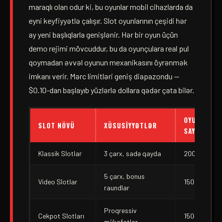
maraqlı olan odur ki, bu oyunlar mobil cihazlarda da
eyni keyfiyyətlə çalışır. Slot oyunlarının çeşidi hər
ay yeni başlıqlarla genişlənir. Hər bir oyun üçün
demo rejimi mövcuddur, bu da oyunçulara real pul
qoymadan əvvəl oyunun mexanikasını öyrənmək
imkanı verir. Mərc limitləri geniş diapazondu —
$0.10-dan başlayıb yüzlərlə dollara qədər çata bilər.
OYUN
SLOT NÖVÜ
XÜSUSIYYƏTLƏR
SAYI
Klassik Slotlar
3 çarx, sadə qayda
200+
5 çarx, bonus
Video Slotlar
1500+
raundlar
Proqressiv
Cekpot Slotları
150+
mükafatlar