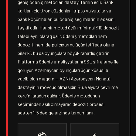
geniş ödəniş metodları dəstəyi təmin edir. Bank
kartları, elektron cüzdanlar, kripto valyutalar və
bank köçürmələri bu ödəniş seçimlərinin əsasını
təşkil edir. Hər bir metod üçün minimal $10 depozit
tələbi eyni olaraq qalır. Ödəniş metodları həm
depozit, həm də pul çıxarma üçün istifadə oluna
bilər ki, bu da oyunçulara böyük rahatlıq gətirir.
Platforma ödəniş əməliyyatlarını SSL şifrələmə ilə
qoruyur. Azərbaycan oyunçuları üçün xüsusilə
vacib olan məqam — AZN (Azərbaycan Manatı)
dəstəyinin mövcud olmasıdır. Bu, valyuta çevrilmə
xərcini aradan qaldırır. Ödəniş metodunun
seçimindən asılı olmayaraq depozit prosesi
adətən 1-5 dəqiqə ərzində tamamlanır.
💳
⚡