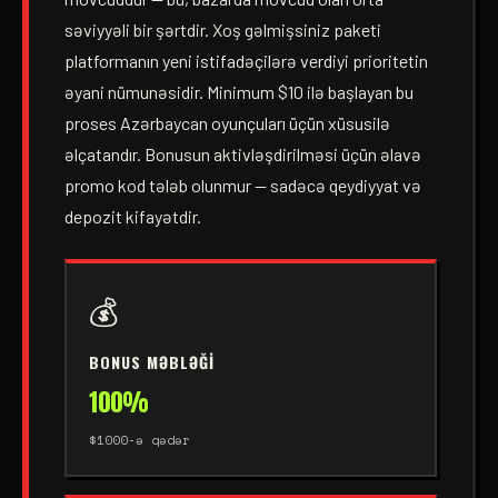
səviyyəli bir şərtdir. Xoş gəlmişsiniz paketi
platformanın yeni istifadəçilərə verdiyi prioritetin
əyani nümunəsidir. Minimum $10 ilə başlayan bu
proses Azərbaycan oyunçuları üçün xüsusilə
əlçatandır. Bonusun aktivləşdirilməsi üçün əlavə
promo kod tələb olunmur — sadəcə qeydiyyat və
depozit kifayətdir.
💰
BONUS MƏBLƏĞI
100%
$1000-ə qədər