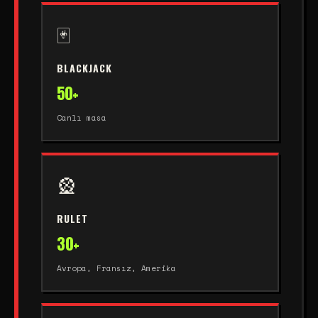
🃏
BLACKJACK
50+
Canlı masa
🎡
RULET
30+
Avropa, Fransız, Amerika