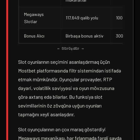
Megaways
117,649 qalib yolu
100+
Slotlar
Bonus Alıcı
Birbaşa bonus aktiv
300+
← Sürüşdür →
Slot oyunlarının seçimini asanlaşdırmaq üçün
Mostbet platformasında filtr sistemindən istifadə
etmək mümkündür. Oyunçular provayder, RTP
dəyəri, volatillik səviyyəsi və oyun mövzusuna
görə axtarış edə bilərlər. Bu funksiya slot
sevimlilərinin öz zövqünə uyğun oyunları
tapmağını xeyli asanlaşdırır.
Slot oyunçularının ən çox maraq göstərdiyi
Megaways mexanikası, hər fırlanmada fərqli sayda