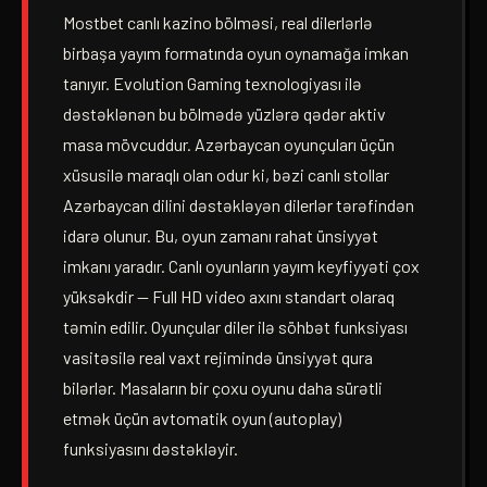
Mostbet canlı kazino bölməsi, real dilerlərlə
birbaşa yayım formatında oyun oynamağa imkan
tanıyır. Evolution Gaming texnologiyası ilə
dəstəklənən bu bölmədə yüzlərə qədər aktiv
masa mövcuddur. Azərbaycan oyunçuları üçün
xüsusilə maraqlı olan odur ki, bəzi canlı stollar
Azərbaycan dilini dəstəkləyən dilerlər tərəfindən
idarə olunur. Bu, oyun zamanı rahat ünsiyyət
imkanı yaradır. Canlı oyunların yayım keyfiyyəti çox
yüksəkdir — Full HD video axını standart olaraq
təmin edilir. Oyunçular diler ilə söhbət funksiyası
vasitəsilə real vaxt rejimində ünsiyyət qura
bilərlər. Masaların bir çoxu oyunu daha sürətli
etmək üçün avtomatik oyun (autoplay)
funksiyasını dəstəkləyir.