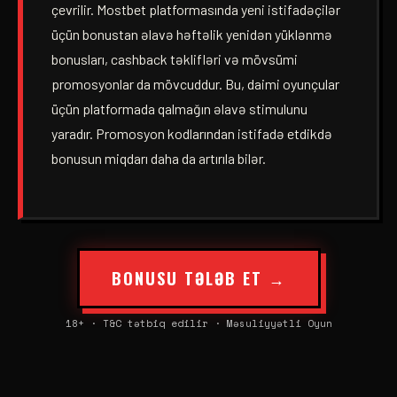
çevrilir. Mostbet platformasında yeni istifadəçilər
üçün bonustan əlavə həftəlik yenidən yüklənmə
bonusları, cashback təklifləri və mövsümi
promosyonlar da mövcuddur. Bu, daimi oyunçular
üçün platformada qalmağın əlavə stimulunu
yaradır. Promosyon kodlarından istifadə etdikdə
bonusun miqdarı daha da artırıla bilər.
BONUSU TƏLƏB ET →
18+ · T&C tətbiq edilir · Məsuliyyətli Oyun