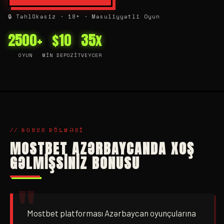
🔒 Təhlükəsiz · 18+ · Məsuliyyətli Oyun
2500+
$10
35x
OYUN
MIN DEPOZIT
VEYCER
// BONUS BÖLMƏSI
MOSTBET AZƏRBAYCANDA XOŞ
GƏLMIŞSINIZ BONUSU
Mostbet platforması Azərbaycan oyunçularına