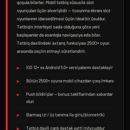
qoşula bilərlər. Mobil tətbiq xüsusilə slot
oyunçuları üçün əlverişlidir — toxunma ekranı slot
oyunlarının idarəedilməsi üçün ideal bir üsuldur.
Tətbiqin interfeysi sadə olduğuna görə yeni
başlayanlar da asanlıqla naviqasiya edə bilər.
Tətbiq daxilindəki axtarış funksiyası 2500+ oyun
arasında seçim etməyi sürətləndirir.
iOS 12+ və Android 5.0+ versiyalarını dəstəkləyir
Bütün 2500+ oyuna mobil cihazdan çıxış imkanı
Push bildirişlər — bonus təkliflərindən xəbərdar
olun
Barmaq izi / üz tanıma ilə giriş (biometrik)
Tətbiq daxili canlı dəstək xətti mövcuddur