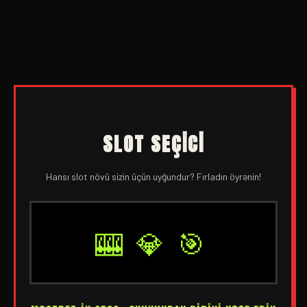
SLOT SEÇICI
Hansı slot növü sizin üçün uyğundur? Fırladın öyrənin!
🎰
💎
🎯