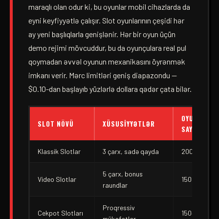
maraqlı olan odur ki, bu oyunlar mobil cihazlarda da
eyni keyfiyyətlə çalışır. Slot oyunlarının çeşidi hər
ay yeni başlıqlarla genişlənir. Hər bir oyun üçün
demo rejimi mövcuddur, bu da oyunçulara real pul
qoymadan əvvəl oyunun mexanikasını öyrənmək
imkanı verir. Mərc limitləri geniş diapazondu —
$0.10-dan başlayıb yüzlərlə dollara qədər çata bilər.
OYUN
SLOT NÖVÜ
XÜSUSIYYƏTLƏR
SAYI
Klassik Slotlar
3 çarx, sadə qayda
200+
5 çarx, bonus
Video Slotlar
1500+
raundlar
Proqressiv
Cekpot Slotları
150+
mükafatlar