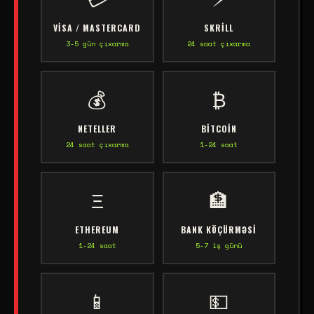
VISA / MASTERCARD
SKRILL
3-5 gün çıxarma
24 saat çıxarma
💰
₿
NETELLER
BITCOIN
24 saat çıxarma
1-24 saat
Ξ
🏦
ETHEREUM
BANK KÖÇÜRMƏSI
1-24 saat
5-7 iş günü
📱
💵