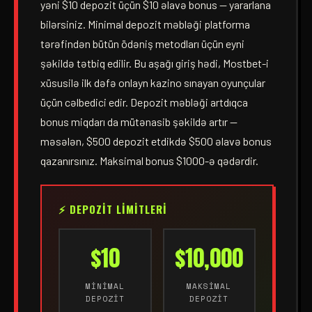
yəni $10 depozit üçün $10 əlavə bonus — yararlana
bilərsiniz. Minimal depozit məbləği platforma
tərəfindən bütün ödəniş metodları üçün eyni
şəkildə tətbiq edilir. Bu aşağı giriş hədi, Mostbet-i
xüsusilə ilk dəfə onlayn kazino sınayan oyunçular
üçün cəlbedici edir. Depozit məbləği artdıqca
bonus miqdarı da mütənasib şəkildə artır —
məsələn, $500 depozit etdikdə $500 əlavə bonus
qazanırsınız. Maksimal bonus $1000-ə qədərdir.
⚡ DEPOZIT LIMITLERI
$10
$10,000
MINIMAL
MAKSIMAL
DEPOZIT
DEPOZIT