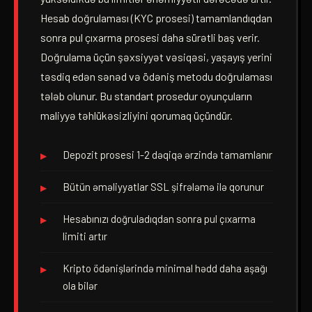
Hesab doğrulaması (KYC prosesi) tamamlandıqdan
sonra pul çıxarma prosesi daha sürətli baş verir.
Doğrulama üçün şəxsiyyət vəsiqəsi, yaşayış yerini
təsdiq edən sənəd və ödəniş metodu doğrulaması
tələb olunur. Bu standart prosedur oyunçuların
maliyyə təhlükəsizliyini qorumaq üçündür.
Depozit prosesi 1-2 dəqiqə ərzində tamamlanır
Bütün əməliyyatlar SSL şifrələmə ilə qorunur
Hesabınızı doğruladıqdan sonra pul çıxarma
limiti artır
Kripto ödənişlərində minimal hədd daha aşağı
ola bilər