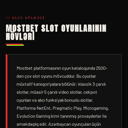
// SLOT BÖLMƏSI
MOSTBET SLOT OYUNLARININ
NÖVLƏRI
Mostbet platformasının oyun kataloqunda 2500-
dən çox slot oyunu mövcuddur. Bu oyunlar
müxtəlif kateqoriyalara bölünür: klassik 3 çarxlı
slotlar, müasir 5 çarxlı video slotlar, cekpot
oyunları və alıcı funksiyalı bonuslu slotlar.
Platforma NetEnt, Pragmatic Play, Microgaming,
Evolution Gaming kimi tanınmış provayderlər ilə
əməkdaşlıq edir. Azərbaycan oyunçuları üçün