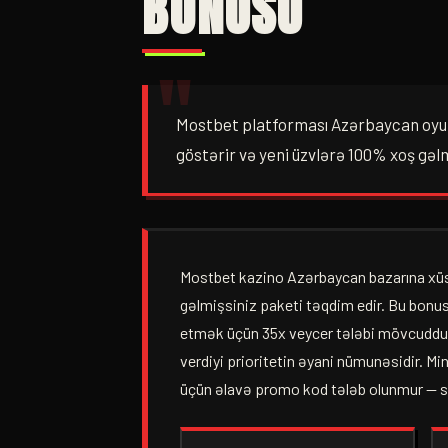
BONUSU
Mostbet platforması Azərbaycan oyunçul
göstərir və yeni üzvlərə 100% xoş gəl
Mostbet kazino Azərbaycan bazarına xüs
gəlmişsiniz paketi təqdim edir. Bu bonusl
etmək üçün 35x veycer tələbi mövcuddur —
verdiyi prioritetin əyani nümunəsidir. M
üçün əlavə promo kod tələb olunmur — sa