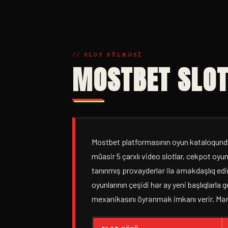
// SLOT BÖLMƏSI
MOSTBET SLOT
Mostbet platformasının oyun kataloqunda 
müasir 5 çarxlı video slotlar, cekpot oyu
tanınmış provayderlər ilə əməkdaşlıq edir.
oyunlarının çeşidi hər ay yeni başlıqlarl
mexanikasını öyrənmək imkanı verir. Mərc 