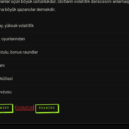
yanlar üçün böyük üstünlükdür. Slotların volatillik dərəcəsini anlamaq 
mma böyük qazanclar deməkdir.
, yüksək volatillik
 oyunlarından
vzulu, bonus raundlar
anı
 kütləsi
mövzusu
Evolution
AMING
BGAMING