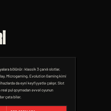
I
ra bölünür: klassik 3 çarxlı slotlar,
c Play, Microgaming, Evolution Gaming kimi
azlarda da eyni keyfiyyətlə çalışır. Slot
ara real pul qoymadan əvvəl oyunun
ər çata bilər.