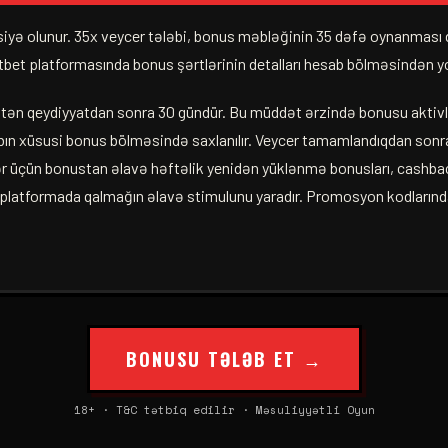
iyə olunur. 35x veycer tələbi, bonus məbləğinin 35 dəfə oynanması 
tbet platformasında bonus şərtlərinin detalları hesab bölməsindən yox
ən qeydiyyatdan sonra 30 gündür. Bu müddət ərzində bonusu aktivlə
ın xüsusi bonus bölməsində saxlanılır. Veycer tamamlandıqdan sonra b
ər üçün bonustan əlavə həftəlik yenidən yüklənmə bonusları, cashb
platformada qalmağın əlavə stimulunu yaradır. Promosyon kodlarınd
BONUSU TƏLƏB ET →
18+ · T&C tətbiq edilir · Məsuliyyətli Oyun