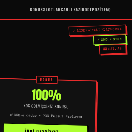
BONUS
SLOTLAR
CANLI KAZINO
DEPOZIT
FAQ
✓ LISENZIYALI PLATFORMA
⚡ 2500+ OYUN
🎰 EST. AZ
100%
XOŞ GƏLMIŞSINIZ BONUSU
$1000-ə qədər + 200 Pulsuz Fırlanma
İNDI QEYDIYYAT →