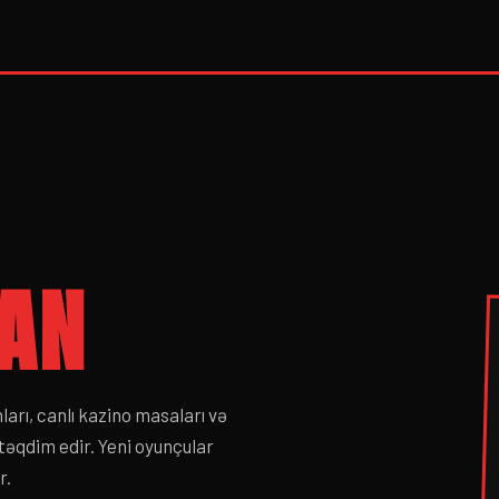
AN
rı, canlı kazino masaları və
təqdim edir. Yeni oyunçular
r.