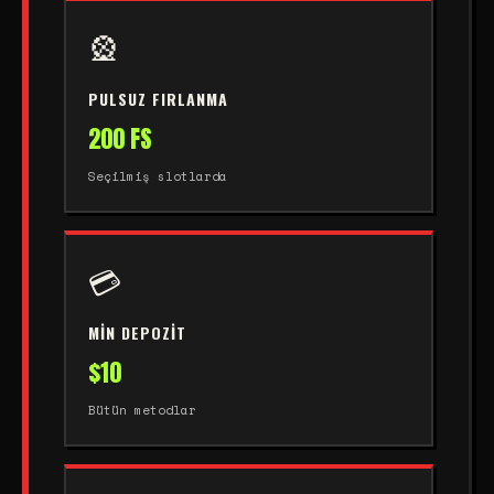
🎡
PULSUZ FIRLANMA
200 FS
Seçilmiş slotlarda
💳
MIN DEPOZIT
$10
Bütün metodlar