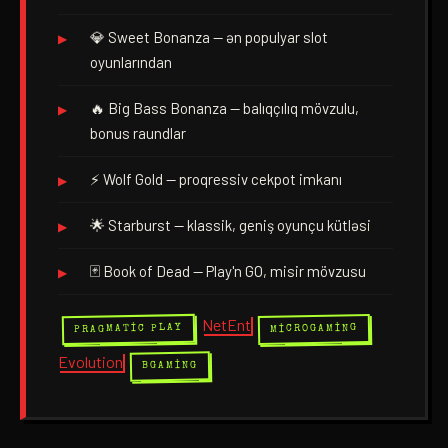
💎 Sweet Bonanza — ən populyar slot
oyunlarından
🔥 Big Bass Bonanza — balıqçılıq mövzulu,
bonus raundlar
⚡ Wolf Gold — proqressiv cekpot imkanı
🌟 Starburst — klassik, geniş oyunçu kütləsi
🃏 Book of Dead — Play'n GO, misir mövzusu
NetEnt
PRAGMATIC PLAY
MICROGAMING
Evolution
BGAMING