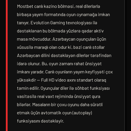
Mostbet canlı kazino bölməsi, real dilerlərlə
birbaşa yayım formatında oyun oynamağa imkan
tanıyır. Evolution Gaming texnologiyası ilə
dəstəklənən bu bölmədə yüzlərə qədər aktiv
masa mövcuddur. Azərbaycan oyunçuları üçün
xüsusilə maraqlı olan odur ki, bəzi canlı stollar
Azərbaycan dilini dəstəkləyən dilerlər tərəfindən
idarə olunur. Bu, oyun zamanı rahat ünsiyyət
imkanı yaradır. Canlı oyunların yayım keyfiyyəti çox
yüksəkdir — Full HD video axını standart olaraq
təmin edilir. Oyunçular diler ilə söhbət funksiyası
vasitəsilə real vaxt rejimində ünsiyyət qura
bilərlər. Masaların bir çoxu oyunu daha sürətli
etmək üçün avtomatik oyun (autoplay)
funksiyasını dəstəkləyir.