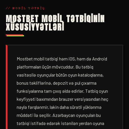
// MOBIL TƏTBIQ
MOSTBET MOBIL TƏTBIQININ
XÜSUSIYYƏTLƏRI
Mostbet mobil tətbiqi həm iOS, həm də Android
platformaları üçün mövcuddur. Bu tətbiq
vasitəsilə oyunçular bütün oyun kataloqlarına,
bonus təkliflərinə, depozit və pul çıxarma
funksiyalarına tam çıxış əldə edirlər. Tətbiq oyun
keyfiyyəti baxımından brauzer versiyasından heç
nəylə fərqlənmir, lakin daha sürətli yüklənmə
müddəti ilə seçilir. Azərbaycan oyunçuları bu
tətbiqi istifadə edərək istənilən yerdən oyuna