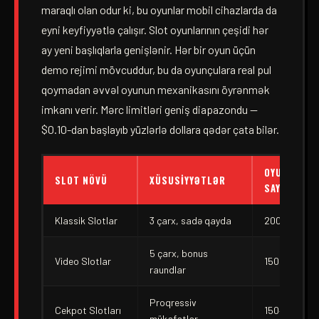
maraqlı olan odur ki, bu oyunlar mobil cihazlarda da
eyni keyfiyyətlə çalışır. Slot oyunlarının çeşidi hər
ay yeni başlıqlarla genişlənir. Hər bir oyun üçün
demo rejimi mövcuddur, bu da oyunçulara real pul
qoymadan əvvəl oyunun mexanikasını öyrənmək
imkanı verir. Mərc limitləri geniş diapazondu —
$0.10-dan başlayıb yüzlərlə dollara qədər çata bilər.
OYUN
SLOT NÖVÜ
XÜSUSIYYƏTLƏR
SAYI
Klassik Slotlar
3 çarx, sadə qayda
200+
5 çarx, bonus
Video Slotlar
1500+
raundlar
Proqressiv
Cekpot Slotları
150+
mükafatlar