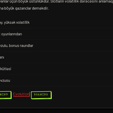
yanlar üçün böyük üstünlükdür. Slotların volatillik dərəcəsini anlamaq 
mma böyük qazanclar deməkdir.
, yüksək volatillik
 oyunlarından
vzulu, bonus raundlar
anı
 kütləsi
mövzusu
Evolution
AMING
BGAMING