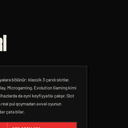
I
ra bölünür: klassik 3 çarxlı slotlar,
c Play, Microgaming, Evolution Gaming kimi
azlarda da eyni keyfiyyətlə çalışır. Slot
ara real pul qoymadan əvvəl oyunun
ər çata bilər.