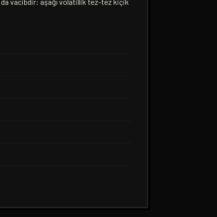
da vacibdir: aşağı volatillik tez-tez kiçik