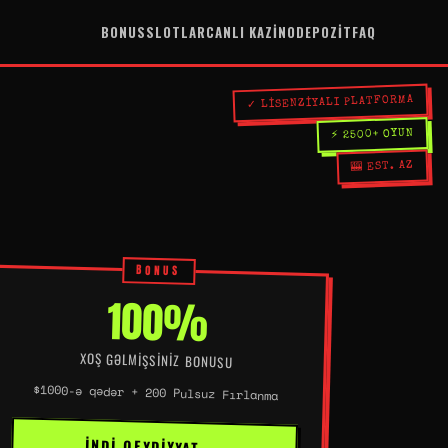
BONUS
SLOTLAR
CANLI KAZINO
DEPOZIT
FAQ
✓ LISENZIYALI PLATFORMA
⚡ 2500+ OYUN
🎰 EST. AZ
100%
XOŞ GƏLMIŞSINIZ BONUSU
$1000-ə qədər + 200 Pulsuz Fırlanma
İNDI QEYDIYYAT →