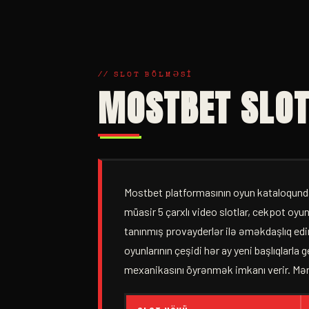
// SLOT BÖLMƏSI
MOSTBET SLOT
Mostbet platformasının oyun kataloqunda 
müasir 5 çarxlı video slotlar, cekpot oyu
tanınmış provayderlər ilə əməkdaşlıq edir.
oyunlarının çeşidi hər ay yeni başlıqlarl
mexanikasını öyrənmək imkanı verir. Mərc 