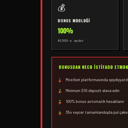
💰
BONUS MƏBLƏĞI
100%
$1000-ə qədər
BONUSDAN NECƏ İSTIFADƏ ETMƏK
1.
Mostbet platformasında qeydiyyatd
2.
Minimum $10 depozit əlavə edin
3.
100% bonus avtomatik hesablanır
4.
35x veycer tamamlandıqda pul çəkə b