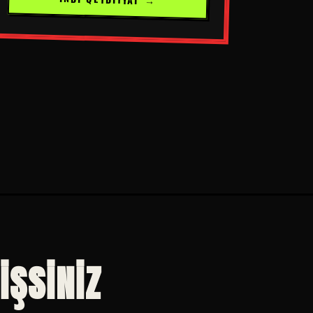
ŞSINIZ