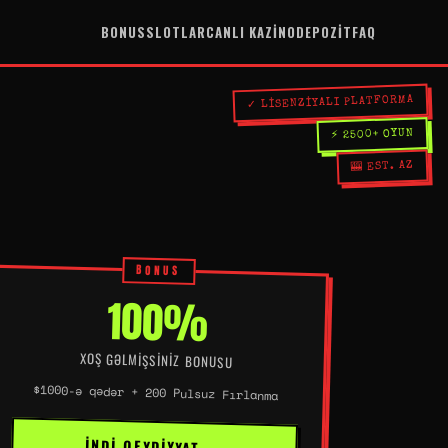
BONUS
SLOTLAR
CANLI KAZINO
DEPOZIT
FAQ
✓ LISENZIYALI PLATFORMA
⚡ 2500+ OYUN
🎰 EST. AZ
100%
XOŞ GƏLMIŞSINIZ BONUSU
$1000-ə qədər + 200 Pulsuz Fırlanma
İNDI QEYDIYYAT →