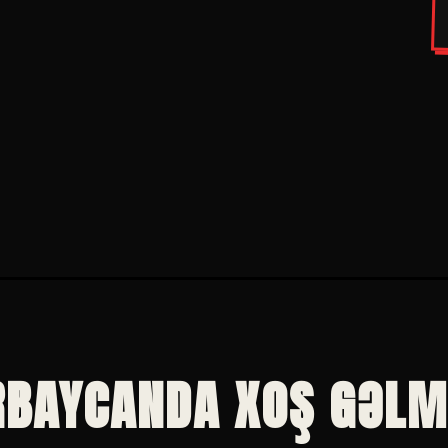
BAYCANDA XOŞ GƏLMI