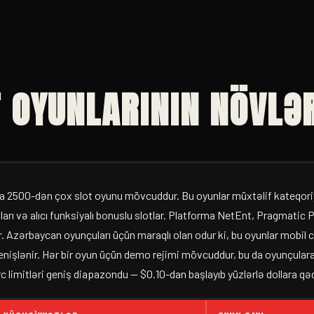
 OYUNLARININ NÖVLƏR
2500-dən çox slot oyunu mövcuddur. Bu oyunlar müxtəlif kateqoriyala
nları və alıcı funksiyalı bonuslu slotlar. Platforma NetEnt, Pragmati
 Azərbaycan oyunçuları üçün maraqlı olan odur ki, bu oyunlar mobil cih
a genişlənir. Hər bir oyun üçün demo rejimi mövcuddur, bu da oyunçul
limitləri geniş diapazondu — $0.10-dan başlayıb yüzlərlə dollara qəd