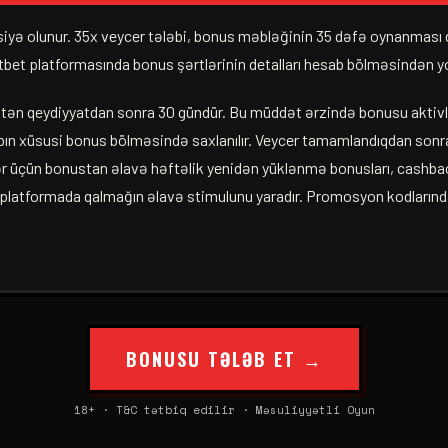
iyə olunur. 35x veycer tələbi, bonus məbləğinin 35 dəfə oynanması 
tbet platformasında bonus şərtlərinin detalları hesab bölməsindən yox
ən qeydiyyatdan sonra 30 gündür. Bu müddət ərzində bonusu aktivlə
ın xüsusi bonus bölməsində saxlanılır. Veycer tamamlandıqdan sonra b
ər üçün bonustan əlavə həftəlik yenidən yüklənmə bonusları, cashb
platformada qalmağın əlavə stimulunu yaradır. Promosyon kodlarınd
BONUSU TƏLƏB ET →
18+ · T&C tətbiq edilir · Məsuliyyətli Oyun