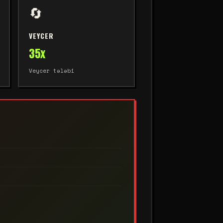
🔄
VEYCER
35x
Veycer tələbi