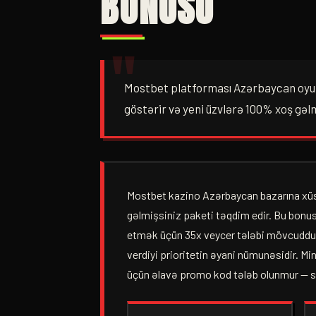
BONUSU
Mostbet platforması Azərbaycan oyunçul
göstərir və yeni üzvlərə 100% xoş gəl
Mostbet kazino Azərbaycan bazarına xüs
gəlmişsiniz paketi təqdim edir. Bu bonusl
etmək üçün 35x veycer tələbi mövcuddur —
verdiyi prioritetin əyani nümunəsidir. M
üçün əlavə promo kod tələb olunmur — sa