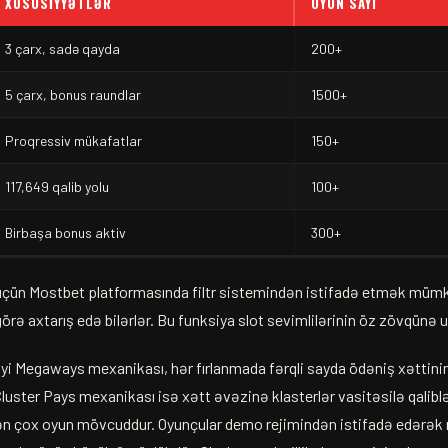
XÜSUSIYYƏTLƏR
OYUN SAYI
3 çarx, sadə qayda
200+
5 çarx, bonus raundlar
1500+
Proqressiv mükafatlar
150+
117,649 qalib yolu
100+
Birbaşa bonus aktiv
300+
 üçün Mostbet platformasında filtr sistemindən istifadə etmək mümk
rə axtarış edə bilərlər. Bu funksiya slot sevimlilərinin öz zövqünə uy
yi Megaways mexanikası, hər fırlanmada fərqli sayda ödəniş xəttinin 
Cluster Pays mexanikası isə xətt əvəzinə klasterlər vasitəsilə qali
ən çox oyun mövcuddur. Oyunçular demo rejimindən istifadə edərək r