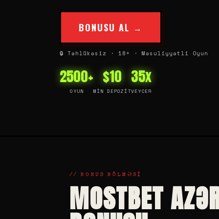
BONUSU AL →
🔒 Təhlükəsiz · 18+ · Məsuliyyətli Oyun
2500+
$10
35x
OYUN
MIN DEPOZIT
VEYCER
// BONUS BÖLMƏSI
MOSTBET AZƏR