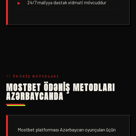
24/7 maliyyə dəstək xidməti mövcuddur
// ÖDƏNIŞ METODLARI
MOSTBET ÖDƏNIŞ METODLARI
AZƏRBAYCANDA
Mostbet platforması Azərbaycan oyunçuları üçün