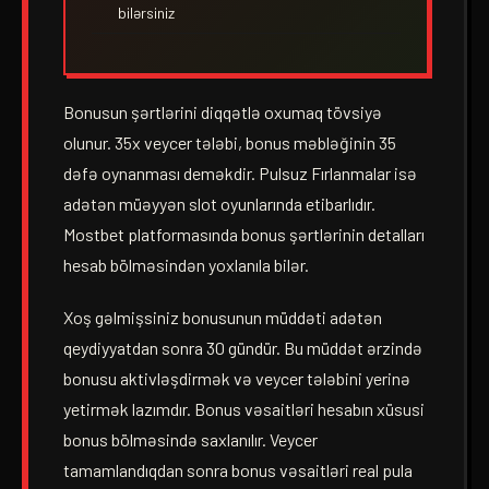
bilərsiniz
Bonusun şərtlərini diqqətlə oxumaq tövsiyə
olunur. 35x veycer tələbi, bonus məbləğinin 35
dəfə oynanması deməkdir. Pulsuz Fırlanmalar isə
adətən müəyyən slot oyunlarında etibarlıdır.
Mostbet platformasında bonus şərtlərinin detalları
hesab bölməsindən yoxlanıla bilər.
Xoş gəlmişsiniz bonusunun müddəti adətən
qeydiyyatdan sonra 30 gündür. Bu müddət ərzində
bonusu aktivləşdirmək və veycer tələbini yerinə
yetirmək lazımdır. Bonus vəsaitləri hesabın xüsusi
bonus bölməsində saxlanılır. Veycer
tamamlandıqdan sonra bonus vəsaitləri real pula