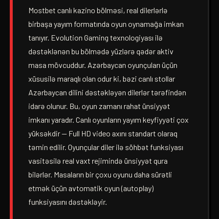
Mostbet canlı kazino bölməsi, real dilerlərlə
birbaşa yayım formatında oyun oynamağa imkan
tanıyır. Evolution Gaming texnologiyası ilə
dəstəklənən bu bölmədə yüzlərə qədər aktiv
masa mövcuddur. Azərbaycan oyunçuları üçün
xüsusilə maraqlı olan odur ki, bəzi canlı stollar
Azərbaycan dilini dəstəkləyən dilerlər tərəfindən
idarə olunur. Bu, oyun zamanı rahat ünsiyyət
imkanı yaradır. Canlı oyunların yayım keyfiyyəti çox
yüksəkdir — Full HD video axını standart olaraq
təmin edilir. Oyunçular diler ilə söhbət funksiyası
vasitəsilə real vaxt rejimində ünsiyyət qura
bilərlər. Masaların bir çoxu oyunu daha sürətli
etmək üçün avtomatik oyun (autoplay)
funksiyasını dəstəkləyir.