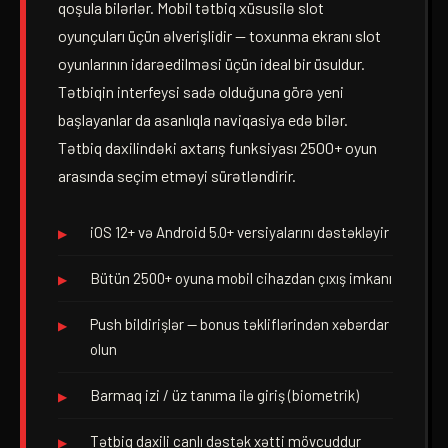
qoşula bilərlər. Mobil tətbiq xüsusilə slot
oyunçuları üçün əlverişlidir — toxunma ekranı slot
oyunlarının idarəedilməsi üçün ideal bir üsuldur.
Tətbiqin interfeysi sadə olduğuna görə yeni
başlayanlar da asanlıqla naviqasiya edə bilər.
Tətbiq daxilindəki axtarış funksiyası 2500+ oyun
arasında seçim etməyi sürətləndirir.
iOS 12+ və Android 5.0+ versiyalarını dəstəkləyir
Bütün 2500+ oyuna mobil cihazdan çıxış imkanı
Push bildirişlər — bonus təkliflərindən xəbərdar
olun
Barmaq izi / üz tanıma ilə giriş (biometrik)
Tətbiq daxili canlı dəstək xətti mövcuddur