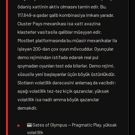
ödəniş xəttinin aktiv olmasını təmin edir. Bu,
117,649-a qədər qalib kombinasiya imkanı yaradır.
Cluster Pays mexanikası isə xətt əvəzinə
klasterlər vasitəsilə qaliblər müəyyən edir.
Mostbet platformasında bu müasir mexanikalar ilə
işləyən 200-dən çox oyun mövcuddur. Oyunçular
demo rejimindən istifadə edərək real pul
qoymadan oyunları test edə bilərlər. Demo rejimi,
xüsusilə yeni başlayanlar üçün böyük üstünlükdür.
Slotların volatillik dərəcəsini anlamaq da vacibdir:
aşağı volatillik tez-tez kiçik qazanclar, yüksək
volatillik isə nadir amma böyük qazanclar
deməkdir.
🎰 Gates of Olympus — Pragmatic Play, yüksək
volatillik