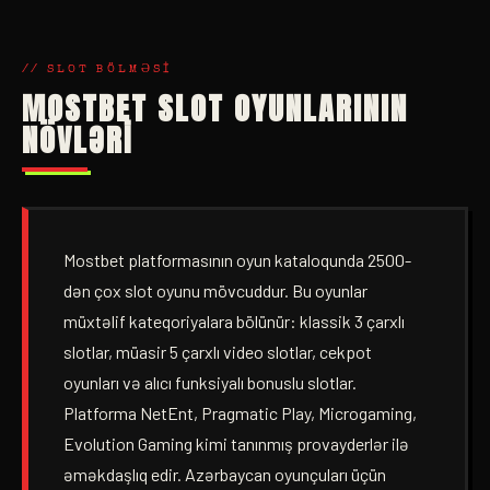
// SLOT BÖLMƏSI
MOSTBET SLOT OYUNLARININ
NÖVLƏRI
Mostbet platformasının oyun kataloqunda 2500-
dən çox slot oyunu mövcuddur. Bu oyunlar
müxtəlif kateqoriyalara bölünür: klassik 3 çarxlı
slotlar, müasir 5 çarxlı video slotlar, cekpot
oyunları və alıcı funksiyalı bonuslu slotlar.
Platforma NetEnt, Pragmatic Play, Microgaming,
Evolution Gaming kimi tanınmış provayderlər ilə
əməkdaşlıq edir. Azərbaycan oyunçuları üçün