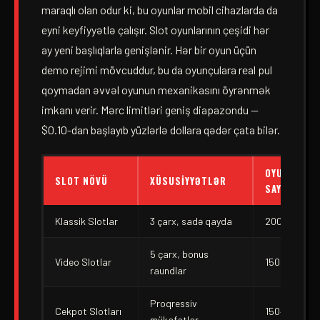
maraqlı olan odur ki, bu oyunlar mobil cihazlarda da
eyni keyfiyyətlə çalışır. Slot oyunlarının çeşidi hər
ay yeni başlıqlarla genişlənir. Hər bir oyun üçün
demo rejimi mövcuddur, bu da oyunçulara real pul
qoymadan əvvəl oyunun mexanikasını öyrənmək
imkanı verir. Mərc limitləri geniş diapazondu —
$0.10-dan başlayıb yüzlərlə dollara qədər çata bilər.
OYUN
SLOT NÖVÜ
XÜSUSIYYƏTLƏR
SAYI
Klassik Slotlar
3 çarx, sadə qayda
200+
5 çarx, bonus
Video Slotlar
1500+
raundlar
Proqressiv
Cekpot Slotları
150+
mükafatlar