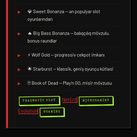
💎 Sweet Bonanza — ən populyar slot
oyunlarından
🔥 Big Bass Bonanza — balıqçılıq mövzulu,
bonus raundlar
⚡ Wolf Gold — proqressiv cekpot imkanı
🌟 Starburst — klassik, geniş oyunçu kütləsi
🃏 Book of Dead — Play'n GO, misir mövzusu
NetEnt
PRAGMATIC PLAY
MICROGAMING
Evolution
BGAMING