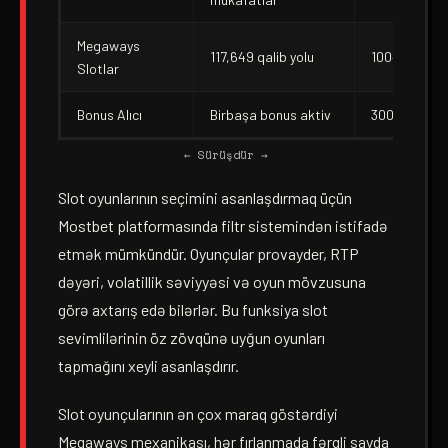
Megaways
117,649 qalib yolu
100+
Slotlar
Bonus Alıcı
Birbaşa bonus aktiv
300+
← Sürüşdür →
Slot oyunlarının seçimini asanlaşdırmaq üçün
Mostbet platformasında filtr sistemindən istifadə
etmək mümkündür. Oyunçular provayder, RTP
dəyəri, volatillik səviyyəsi və oyun mövzusuna
görə axtarış edə bilərlər. Bu funksiya slot
sevimlilərinin öz zövqünə uyğun oyunları
tapmağını xeyli asanlaşdırır.
Slot oyunçularının ən çox maraq göstərdiyi
Megaways mexanikası, hər fırlanmada fərqli sayda